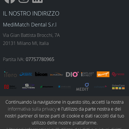
F
I
L
IL NOSTRO INDIRIZZO
a
n
i
MediMatch Dental S.r.l
Via Gian Battista Brocchi, 7A
20131 Milano MI, Italia
c
s
n
Partita IVA:
07757780965
e
t
k
b
a
e
Continuando la navigazione in questo sito, accetti la nostra
o
g
d
informativa sulla privacy
e l'utilizzo da parte nostra e dei
© Copyright 2026. All Rights Reserved.
nostri partner di terze parti di cookie e dati raccolti dal tuo
utilizzo delle nostre piattaforme.
Blog dentale
Protocolli clinici
Termini e condizioni
Privacy policy