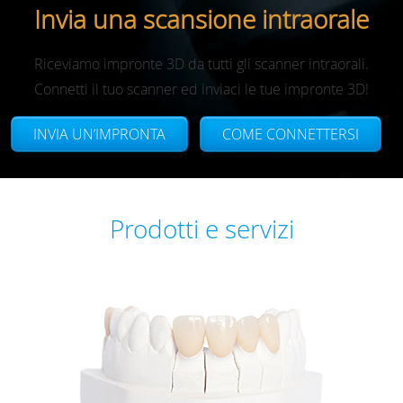
Invia una scansione intraorale
Riceviamo impronte 3D da tutti gli scanner intraorali.
Connetti il tuo scanner ed inviaci le tue impronte 3D!
INVIA UN’IMPRONTA
COME CONNETTERSI
Prodotti e servizi