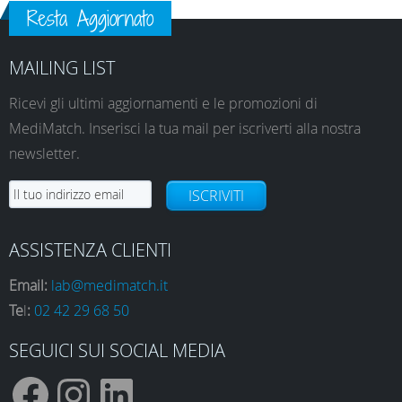
Resta Aggiornato
MAILING LIST
Ricevi gli ultimi aggiornamenti e le promozioni di
MediMatch. Inserisci la tua mail per iscriverti alla nostra
newsletter.
ISCRIVITI
ASSISTENZA CLIENTI
Email:
lab@medimatch.it
Te
l
:
02 42 29 68 50
SEGUICI SUI SOCIAL MEDIA