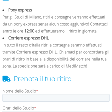
a
n
i
Pony express
Per gli Studi di Milano, ritiri e consegne verranno effettuati
c
s
n
da un pony express senza alcun costo aggiuntivo! Contattaci
entro le ore
12:00
ed effettueremo il ritiro in giornata!
e
t
k
Corriere espresso DHL
In tutto il resto d’Italia ritiri e consegne saranno effettuati
tramite Corriere espresso DHL. Chiamaci per concordare gli
b
a
e
orari di ritiro in base alla disponibilità del corriere nella tua
zona. La spedizione sarà a carico di MediMatch!
o
g
d
Prenota il tuo ritiro
o
r
I
Nome dello Studio
Orari dello Studio