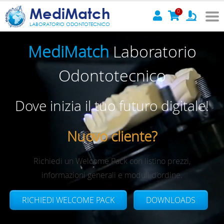
MediMatch
0
LABORATORIO ODONTOTECNICO
MediMatch
Laboratorio
Odontotecnico
Dove inizia il tuo futuro digitale!
Nuovo cliente?
Richiedi un Welcome Pack con listino prezzi,
informazioni generali e moduli d’ordine.
RICHIEDI WELCOME PACK
DOWNLOADS