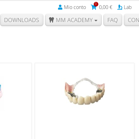
0
Mio conto
0,00
€
Lab
DOWNLOADS
MM ACADEMY
FAQ
CON
d