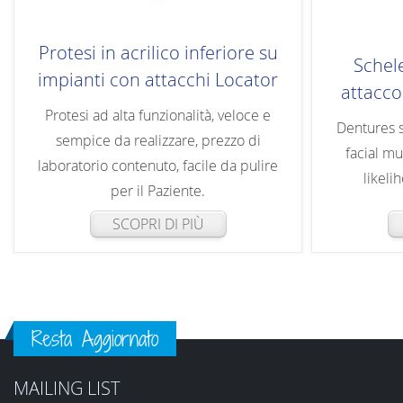
Protesi in acrilico inferiore su
Schele
impianti con attacchi Locator
attacco
Protesi ad alta funzionalità, veloce e
Dentures 
sempice da realizzare, prezzo di
facial mu
laboratorio contenuto, facile da pulire
likeli
per il Paziente.
SCOPRI DI PIÙ
Resta Aggiornato
MAILING LIST