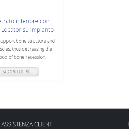
trato inferiore con
 Locator su impianto
support bone structure and
scles, thus decreasing the
hood of bone recession.
SCOPRI DI PIÙ
ASSISTENZA CLIENTI