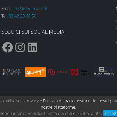
Email:
lab@medimatch.it
Te
l
:
02 42 29 68 50
SEGUICI SUI SOCIAL MEDIA
F
I
L
a
n
i
c
s
n
ormativa sulla privacy
e l'utilizzo da parte nostra e dei nostri part
Blog dentale
Protocolli clinici
Te
nostre piattaforme.
e
t
k
teriori informazioni sull'utilizzo dei dati e sui tuoi diritti
.
Accett