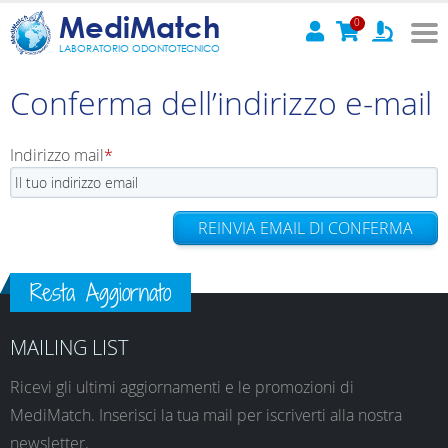
MediMatch
0
LABORATORIO ODONTOTECNICO
Conferma dell’indirizzo e-mail
Indirizzo mail
REINVIA EMAIL DI CONFERMA
Resta Aggiornato
MAILING LIST
Ricevi gli ultimi aggiornamenti e le promozioni di
MediMatch. Inserisci la tua mail per iscriverti alla nostra
newsletter.