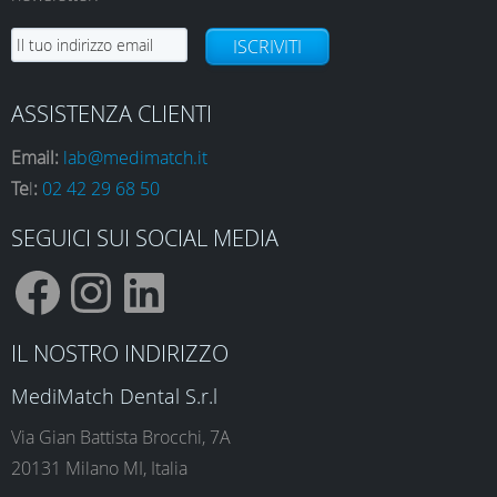
ISCRIVITI
ASSISTENZA CLIENTI
Email:
lab@medimatch.it
Te
l
:
02 42 29 68 50
SEGUICI SUI SOCIAL MEDIA
F
I
L
IL NOSTRO INDIRIZZO
a
n
i
MediMatch Dental S.r.l
Via Gian Battista Brocchi, 7A
20131 Milano MI, Italia
c
s
n