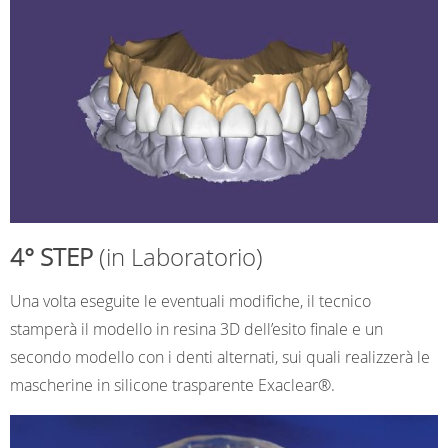
4° STEP
(in Laboratorio)
Una volta eseguite le eventuali modifiche, il tecnico
stamperà il modello in resina 3D dell’esito finale e un
secondo modello con i denti alternati, sui quali realizzerà le
mascherine in silicone trasparente Exaclear®.