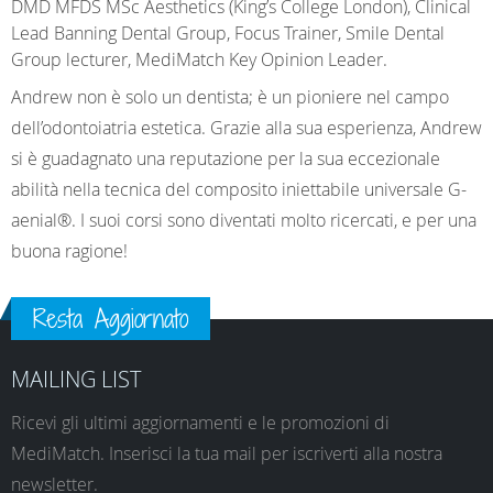
DMD MFDS MSc Aesthetics (King’s College London), Clinical
Lead Banning Dental Group, Focus Trainer, Smile Dental
Group lecturer, MediMatch Key Opinion Leader.
Andrew non è solo un dentista; è un pioniere nel campo
dell’odontoiatria estetica. Grazie alla sua esperienza, Andrew
si è guadagnato una reputazione per la sua eccezionale
abilità nella tecnica del composito iniettabile universale G-
aenial®. I suoi corsi sono diventati molto ricercati, e per una
buona ragione!
Resta Aggiornato
MAILING LIST
Ricevi gli ultimi aggiornamenti e le promozioni di
MediMatch. Inserisci la tua mail per iscriverti alla nostra
newsletter.