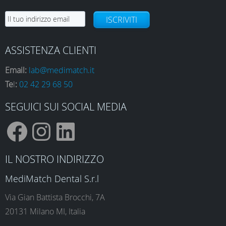
ISCRIVITI
ASSISTENZA CLIENTI
Email:
lab@medimatch.it
Te
l
:
02 42 29 68 50
SEGUICI SUI SOCIAL MEDIA
F
I
L
IL NOSTRO INDIRIZZO
a
n
i
MediMatch Dental S.r.l
Via Gian Battista Brocchi, 7A
20131 Milano MI, Italia
c
s
n