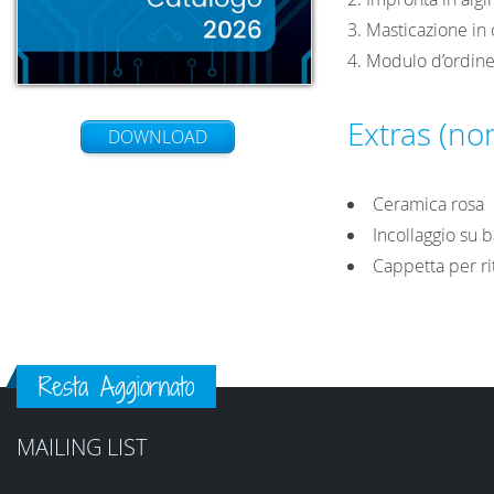
3. Masticazione in 
4. Modulo d’ordin
Extras (no
DOWNLOAD
Ceramica rosa
Incollaggio su b
Cappetta per r
Resta Aggiornato
MAILING LIST