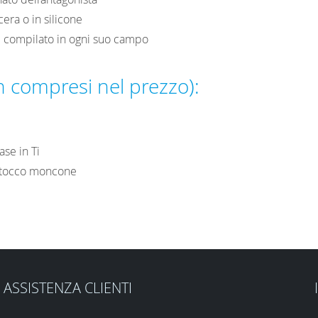
cera o in silicone
e compilato in ogni suo campo
n compresi nel prezzo):
ase in Ti
itocco moncone
ASSISTENZA CLIENTI