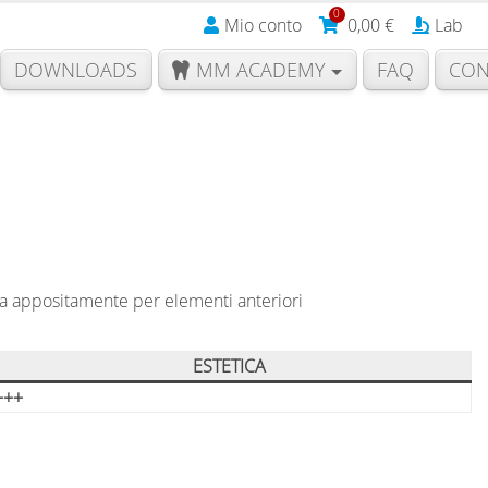
0
Mio conto
0,00
€
Lab
DOWNLOADS
MM ACADEMY
FAQ
CON
d
ata appositamente per elementi anteriori
ESTETICA
+++