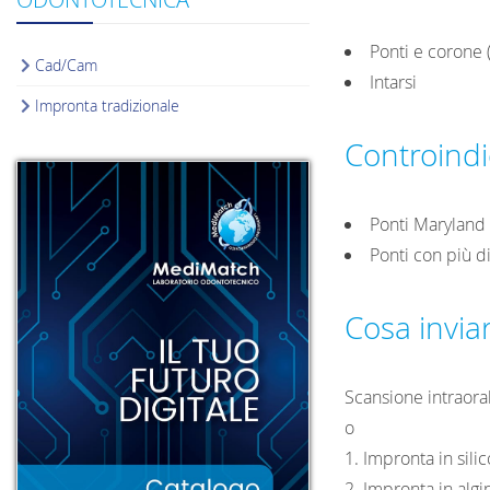
Ponti e corone 
Cad/Cam
Intarsi
Impronta tradizionale
Controindi
Ponti Maryland
Ponti con più d
Cosa invia
Scansione intraora
o
1. Impronta in sili
2. Impronta in algi