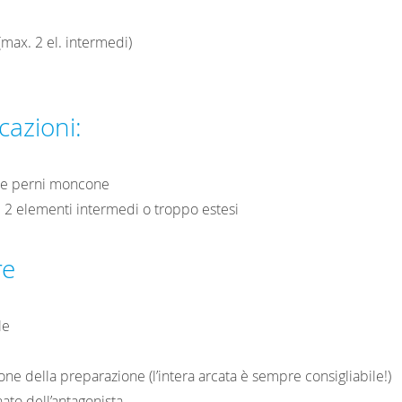
(max. 2 el. intermedi)
cazioni:
 e perni moncone
i 2 elementi intermedi o troppo estesi
re
le
cone della preparazione (l’intera arcata è sempre consigliabile!)
nato dell’antagonista