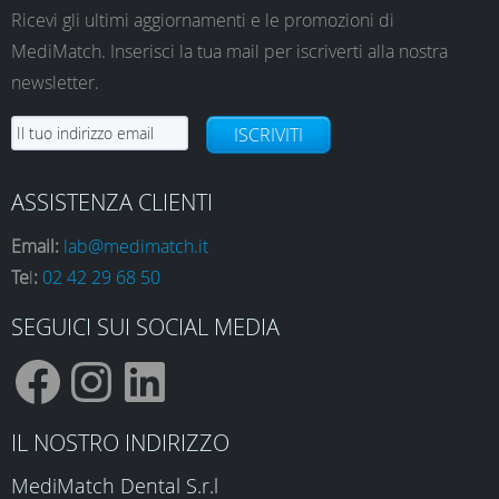
Ricevi gli ultimi aggiornamenti e le promozioni di
MediMatch. Inserisci la tua mail per iscriverti alla nostra
newsletter.
ISCRIVITI
ASSISTENZA CLIENTI
Email:
lab@medimatch.it
Te
l
:
02 42 29 68 50
SEGUICI SUI SOCIAL MEDIA
F
I
L
IL NOSTRO INDIRIZZO
MediMatch Dental S.r.l