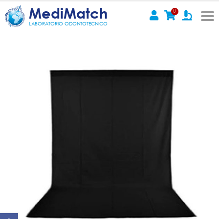
MediMatch
0
LABORATORIO ODONTOTECNICO