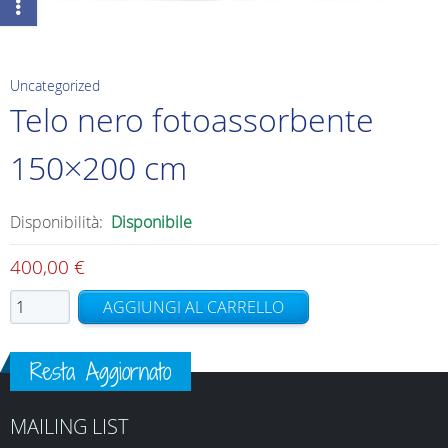
Uncategorized
Telo nero fotoassorbente
150×200 cm
Disponibilità:
Disponibile
400,00
€
Telo
AGGIUNGI AL CARRELLO
nero
fotoassorbente
Resta Aggiornato
150x200
cm
quantità
MAILING LIST