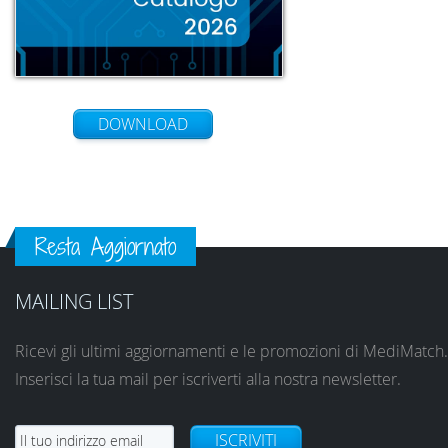
DOWNLOAD
Resta Aggiornato
MAILING LIST
Ricevi gli ultimi aggiornamenti e le promozioni di MediMatch.
Inserisci la tua mail per iscriverti alla nostra newsletter.
ISCRIVITI