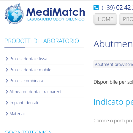
(+39)
02 42 
MediMatch
HOME
PRO
LABORATORIO ODONTOTECNICO
PRODOTTI DI LABORATORIO
Abutment
Protesi dentale fissa
Abutment provvisori
Protesi dentale mobile
Protesi combinata
Disponibile per so
Allineatori dentali trasparenti
Indicato p
Impianti dentali
Materiali
Corone o ponti pro
ODONTOTECNICA