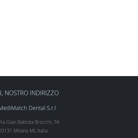
IL NOSTRO INDIRIZZO
MediMatch Dental S.r.l
Via Gian Battista Brocchi, 7A
20131 Milano MI, Italia