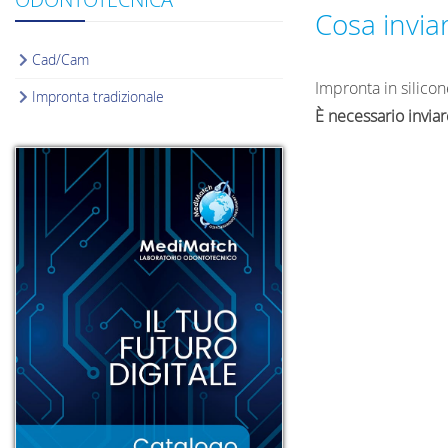
Cosa invia
Cad/Cam
Impronta in silicon
Impronta tradizionale
È necessario inviare