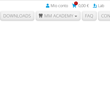
0
Mio conto
0,00
€
Lab
DOWNLOADS
MM ACADEMY
FAQ
CON
d