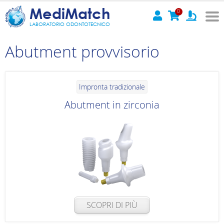
MediMatch
0
LABORATORIO ODONTOTECNICO
Abutment provvisorio
Impronta tradizionale
Abutment in zirconia
SCOPRI DI PIÙ