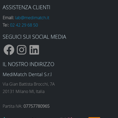
ASSISTENZA CLIENTI
Email:
lab@medimatch.it
Te
l
:
02 42 29 68 50
SEGUICI SUI SOCIAL MEDIA
F
I
L
IL NOSTRO INDIRIZZO
a
n
i
MediMatch Dental S.r.l
Via Gian Battista Brocchi, 7A
20131 Milano MI, Italia
c
s
n
Partita IVA:
07757780965
e
t
k