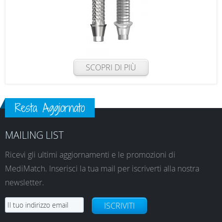
SCOPRI DI PIÙ
Resta Aggiornato
MAILING LIST
Ricevi gli ultimi aggiornamenti e le promozioni di
MediMatch. Inserisci la tua mail per iscriverti alla nostra
newsletter.
ISCRIVITI