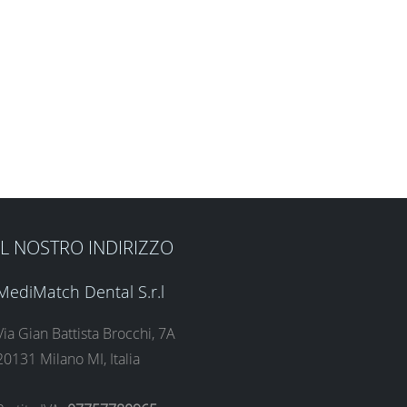
IL NOSTRO INDIRIZZO
MediMatch Dental S.r.l
Via Gian Battista Brocchi, 7A
20131 Milano MI, Italia