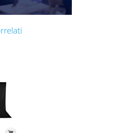
quantità
rrelati