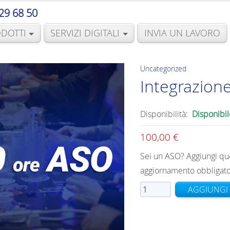
29 68 50
DOTTI
SERVIZI DIGITALI
INVIA UN LAVORO
Uncategorized
Integrazion
Disponibilità:
Disponibil
100,00
€
Sei un ASO? Aggiungi que
aggiornamento obbligato
Integrazione
AGGIUNGI 
10
ORE
ASO