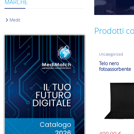
MARCHE
Medit
Prodotti co
Uncategorized
Telo nero
fotoassorbente
150×200 cm
400,00
€