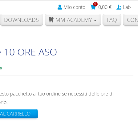
0
Mio conto
0,00
€
Lab
DOWNLOADS
MM ACADEMY
FAQ
CON
e 10 ORE ASO
d
e
sto pacchetto al tuo ordine se necessiti delle ore di
rio.
AL CARRELLO