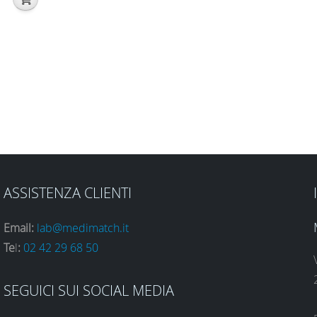
ASSISTENZA CLIENTI
Email:
lab@medimatch.it
Te
l
:
02 42 29 68 50
SEGUICI SUI SOCIAL MEDIA