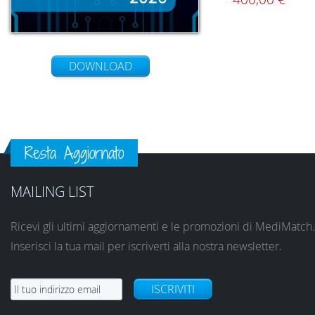
DOWNLOAD
Resta Aggiornato
MAILING LIST
Ricevi gli ultimi aggiornamenti e le promozioni di MediMatch.
Inserisci la tua mail per iscriverti alla nostra newsletter.
ISCRIVITI