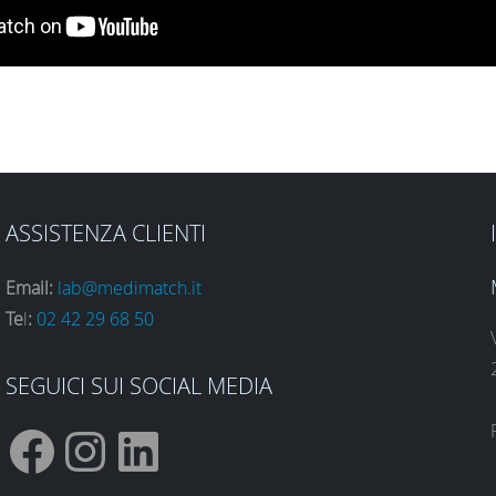
ASSISTENZA CLIENTI
Email:
lab@medimatch.it
Te
l
:
02 42 29 68 50
SEGUICI SUI SOCIAL MEDIA
F
I
L