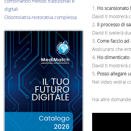
combinando metodi tradizionali e
Ho scansionato l
digitali
David ti mostrerà 
Odontoiatria restorativa complessa
Il processo di s
David ti svelerà du
Come faccio ad 
Assicurarsi che en
Ho dimenticato c
David ti mostrerà 
Posso allegare u
Nel video vedrai co
Hai altre domande 