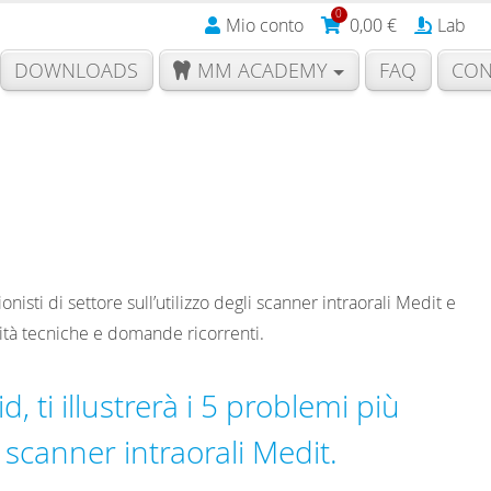
0
Mio conto
0,00
€
Lab
DOWNLOADS
MM ACADEMY
FAQ
CON
d
isti di settore sull’utilizzo degli scanner intraorali Medit e
cità tecniche e domande ricorrenti.
d, ti illustrerà i 5 problemi più
li scanner intraorali Medit.