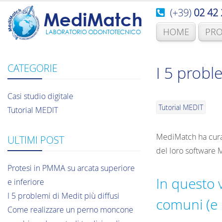
(+39)
02 42 
MediMatch
HOME
PRO
LABORATORIO ODONTOTECNICO
CATEGORIE
I 5 probl
Casi studio digitale
Tutorial MEDIT
Tutorial MEDIT
MediMatch ha curato
ULTIMI POST
del loro software 
Protesi in PMMA su arcata superiore
In questo v
e inferiore
I 5 problemi di Medit più diffusi
comuni (e l
Come realizzare un perno moncone