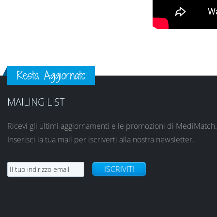
Resta Aggiornato
MAILING LIST
Ricevi gli ultimi aggiornamenti e le promozioni di MediMatch.
Inserisci la tua mail per iscriverti alla nostra newsletter.
ISCRIVITI