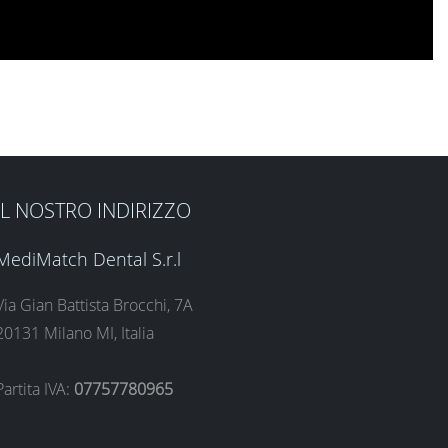
IL NOSTRO INDIRIZZO
MediMatch Dental S.r.l
Via Gian Battista Brocchi, 7A
20131 Milano MI, Italia
Partita IVA:
07757780965