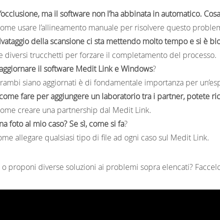
’occlusione, ma il software non l’ha abbinata in automatico. Cos
come usare l’allineamento manuale per risolvere questo proble
alvataggio della scansione ci sta mettendo molto tempo e si è b
e diversi trucchetti per forzare il completamento del processo.
aggiornare il software Medit Link e Windows
?
trambi siano aggiornati è di fondamentale importanza per un’es
ome fare per aggiungere un laboratorio tra i partner, potete r
come creare una partnership dal Medit Link.
na foto al mio caso? Se sì, come si fa
?
me allegare qualsiasi tipo di file ad ogni caso sul Medit Link.
o proponi diverse soluzioni ai problemi sopra elencati? Faccel